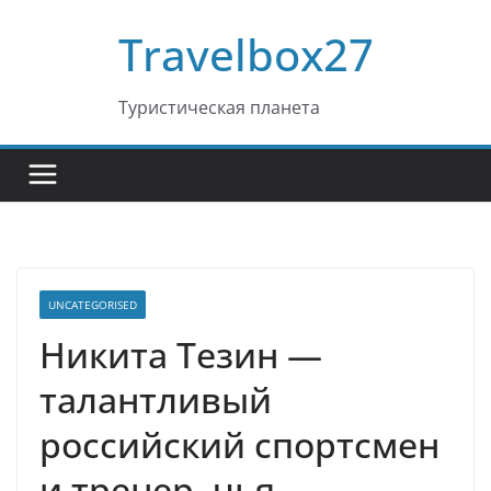
Перейти
Travelbox27
к
содержимому
Туристическая планета
UNCATEGORISED
Никита Тезин —
талантливый
российский спортсмен
и тренер, чья