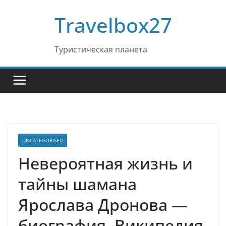
Перейти
Travelbox27
к
содержимому
Туристическая планета
UNCATEGORISED
Невероятная жизнь и
тайны шамана
Ярослава Дронова —
биография, Википедия