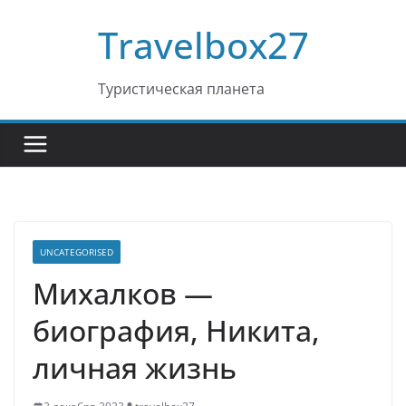
Перейти
Travelbox27
к
содержимому
Туристическая планета
UNCATEGORISED
Михалков —
биография, Никита,
личная жизнь