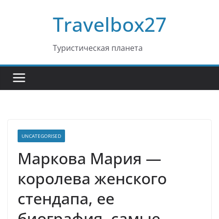
Перейти
Travelbox27
к
содержимому
Туристическая планета
UNCATEGORISED
Маркова Мария —
королева женского
стендапа, ее
биография, самые