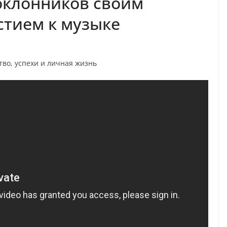
оклонников своим
стием к музыке