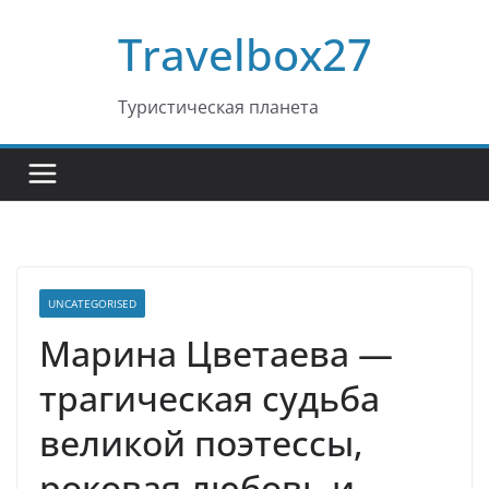
Перейти
Travelbox27
к
содержимому
Туристическая планета
UNCATEGORISED
Марина Цветаева —
трагическая судьба
великой поэтессы,
роковая любовь и