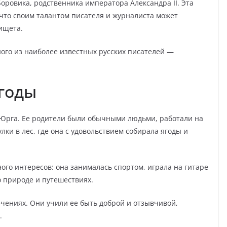
Боровика, родственника императора Александра II. Эта
 что своим талантом писателя и журналиста может
нищета.
ного из наиболее известных русских писателей —
годы
 Юрга. Ее родители были обычными людьми, работали на
улки в лес, где она с удовольствием собирала ягоды и
ого интересов: она занималась спортом, играла на гитаре
о природе и путешествиях.
ечениях. Они учили ее быть доброй и отзывчивой,
.