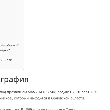
ой сибиряк?
биряк?
сибиряк?
ография
 под прозвищем Мамин-Сибиряк, родился 25 января 1848
ынское), который находится в Орловской области.
о детства. В 1869 году он поступил в Санкт-