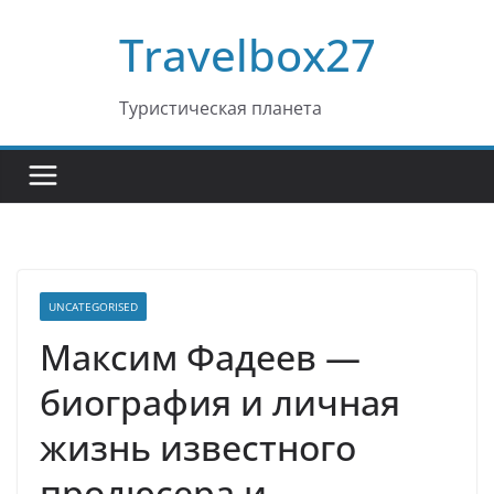
Перейти
Travelbox27
к
содержимому
Туристическая планета
UNCATEGORISED
Максим Фадеев —
биография и личная
жизнь известного
продюсера и