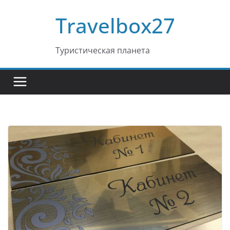
Перейти
Travelbox27
к
содержимому
Туристическая планета