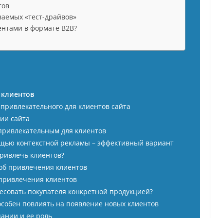
тов
ваемых «тест-драйвов»
иентами в формате В2В?
 клиентов
 привлекательного для клиентов сайта
ии сайта
епривлекательным для клиентов
ощью контекстной рекламы – эффективный вариант
привлечь клиентов?
соб привлечения клиентов
в привлечения клиентов
ресовать покупателя конкретной продукцией?
пособен повлиять на появление новых клиентов
пании и ее роль