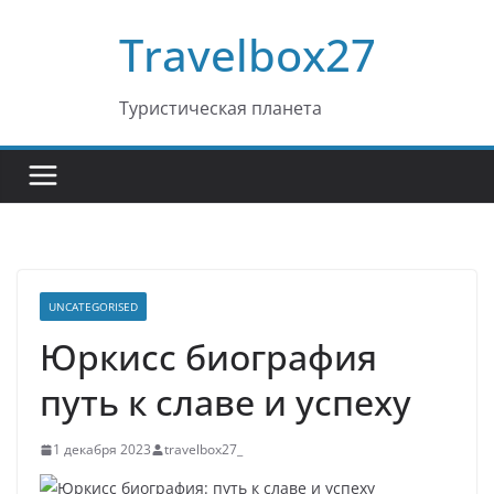
Перейти
Travelbox27
к
содержимому
Туристическая планета
UNCATEGORISED
Юркисс биография
путь к славе и успеху
1 декабря 2023
travelbox27_