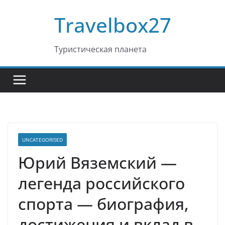
Перейти
Travelbox27
к
содержимому
Туристическая планета
UNCATEGORISED
Юрий Вяземский —
легенда российского
спорта — биография,
достижения и вклад в