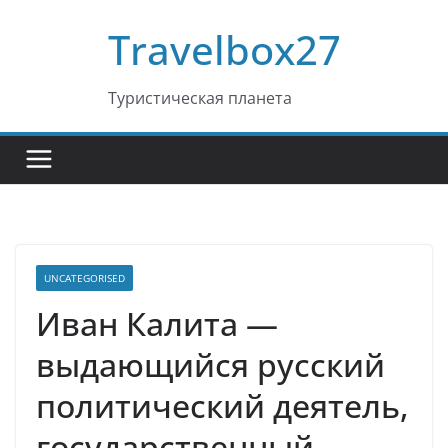
Перейти
Travelbox27
к
содержимому
Туристическая планета
UNCATEGORISED
Иван Калита —
выдающийся русский
политический деятель,
государственный