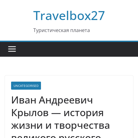
Перейти
Travelbox27
к
содержимому
Туристическая планета
UNCATEGORISED
Иван Андреевич
Крылов — история
жизни и творчества
великого русского