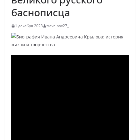
баснописца
1 декабря 2023
travelbox27_