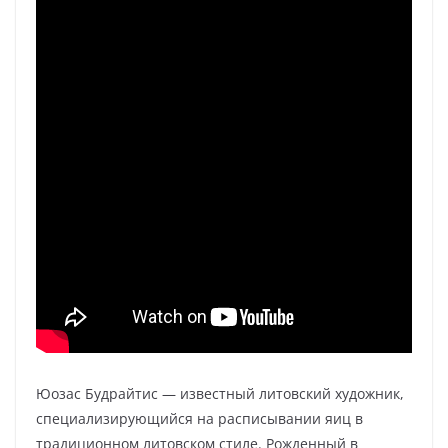
Юозас Будрайтис — известный литовский художник,
специализирующийся на расписывании яиц в
традиционном литовском стиле. Рожденный в