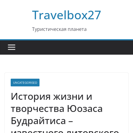
Перейти
Travelbox27
к
содержимому
Туристическая планета
UNCATEGORISED
История жизни и
творчества Юозаса
Будрайтиса –
известного литовского