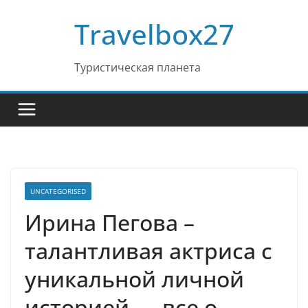
Перейти
Travelbox27
к
содержимому
Туристическая планета
UNCATEGORISED
Ирина Пегова –
талантливая актриса с
уникальной личной
историей — все о