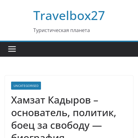
Перейти
Travelbox27
к
содержимому
Туристическая планета
UNCATEGORISED
Хамзат Кадыров –
основатель, политик,
боец за свободу —
биография,