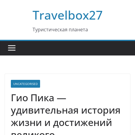
Перейти
Travelbox27
к
содержимому
Туристическая планета
UNCATEGORISED
Гио Пика —
удивительная история
жизни и достижений
великого