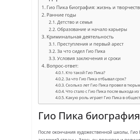
Гио Пика биография: жизнь и творчест
Ранние годы
Детство и семья
Образование и начало карьеры
Криминальная деятельность
Преступления и первый арест
За что сидел Гио Пика
Условия заключения и сроки
Вопрос-ответ:
Кто такой Гио Пика?
За что Гио Пика отбывал срок?
Сколько лет Гио Пика провел в тюрь
Что стало с Гио Пика после выхода и
Какую роль играет Гио Пика в общест
Гио Пика биография
После окончания художественной школы, Гио 
академий страны. Здесь он преуспел и получи