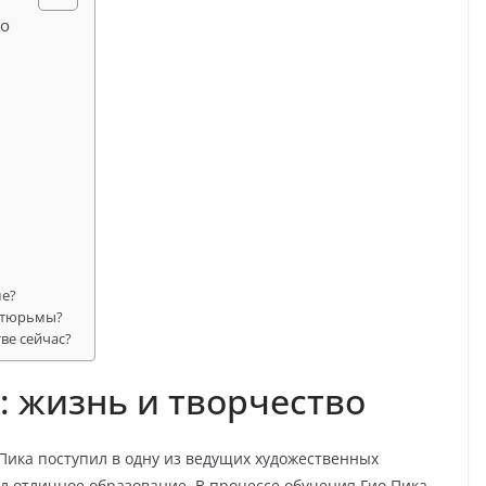
во
ме?
з тюрьмы?
ве сейчас?
: жизнь и творчество
Пика поступил в одну из ведущих художественных
л отличное образование. В процессе обучения Гио Пика