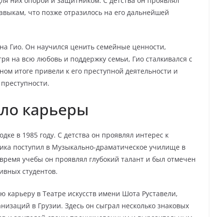
для них опорой и защитником. С детства он проявлял
навыкам, что позже отразилось на его дальнейшей
на Гио. Он научился ценить семейные ценности,
ря на всю любовь и поддержку семьи, Гио сталкивался с
ном итоге привели к его преступной деятельности и
 преступности.
ало карьеры
дке в 1985 году. С детства он проявлял интерес к
Пика поступил в Музыкально-драматическое училище в
о время учебы он проявлял глубокий талант и был отмечен
ивных студентов.
ю карьеру в Театре искусств имени Шота Руставели,
низаций в Грузии. Здесь он сыграл несколько знаковых