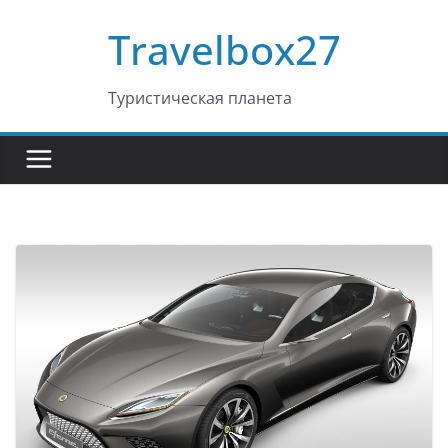
Перейти
Travelbox27
к
содержимому
Туристическая планета