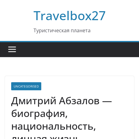
Перейти
Travelbox27
к
содержимому
Туристическая планета
UNCATEGORISED
Дмитрий Абзалов —
биография,
национальность,
личная жизнь,