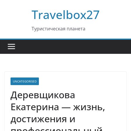
Перейти
Travelbox27
к
содержимому
Туристическая планета
UNCATEGORISED
Деревщикова
Екатерина — жизнь,
достижения и
профессиональный