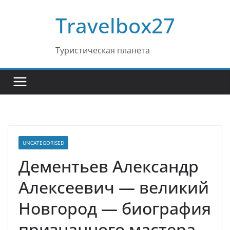
Перейти
Travelbox27
к
содержимому
Туристическая планета
UNCATEGORISED
Дементьев Александр
Алексеевич — великий
Новгород — биография
признанного мастера