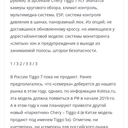
рублей). В арсенале Chery Tiggo 7 FLY значатся
камеры кругового обзора, климат-контроль,
мультимедиа-система, ESP, система контроля
давления в шинах, панорамный люк. Из опций, не
доставшихся обновленному кроссу, но имеющихся у
дорестайлинговой модели: системы мониторинга
«слепых» зон и предупреждения о выходе из
занимаемой полосы, шторки безопасности.
1
/ 3
2
/ 3
3
/ 3
В России Tiggo 7 пока не продают. Ранее
предполагалось, что «семерка» доберется до нашего
рынка в этом году, однако, по информации Kolesa.ru,
эта модель должна появиться в РФ в начале 2019-го.
А в этом году к нам планируют привезти другой
новый «паркетник» Chery – Tiggo 4 (в Китае модель
продают под именем Tiggo 5x). Отметим, ни
«четверку», ни «семерку» для российского рынка