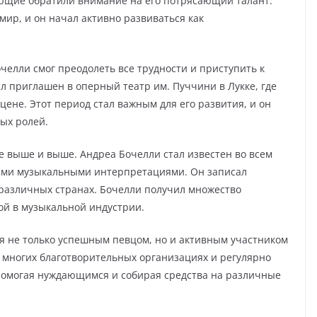
ующие обратили внимание на его потрясающий талант.
ир, и он начал активно развиваться как
челли смог преодолеть все трудности и приступить к
л приглашен в оперный театр им. Пуччини в Лукке, где
ене. Этот период стал важным для его развития, и он
ых ролей.
се выше и выше. Андреа Бочелли стал известен во всем
ыми музыкальными интерпретациями. Он записал
 различных странах. Бочелли получил множество
ой в музыкальной индустрии.
ся не только успешным певцом, но и активным участником
о многих благотворительных организациях и регулярно
 помогая нуждающимся и собирая средства на различные