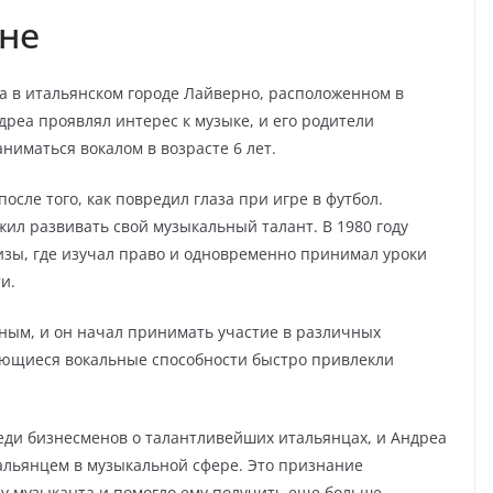
ане
да в итальянском городе Лайверно, расположенном в
дреа проявлял интерес к музыке, и его родители
ниматься вокалом в возрасте 6 лет.
после того, как повредил глаза при игре в футбол.
лжил развивать свой музыкальный талант. В 1980 году
зы, где изучал право и одновременно принимал уроки
и.
ным, и он начал принимать участие в различных
дающиеся вокальные способности быстро привлекли
реди бизнесменов о талантливейших итальянцах, и Андреа
льянцем в музыкальной сфере. Это признание
у музыканта и помогло ему получить еще больше