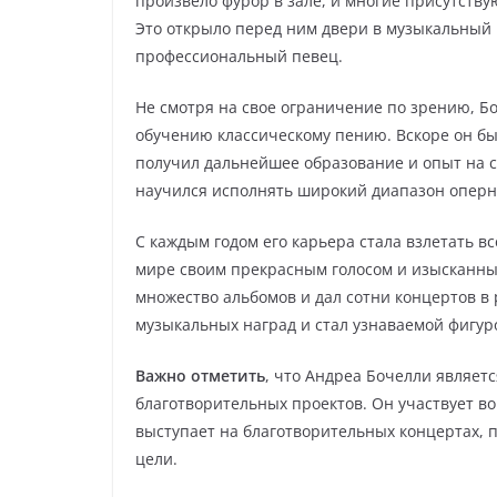
произвело фурор в зале, и многие присутств
Это открыло перед ним двери в музыкальный м
профессиональный певец.
Не смотря на свое ограничение по зрению, Бо
обучению классическому пению. Вскоре он бы
получил дальнейшее образование и опыт на сц
научился исполнять широкий диапазон оперн
С каждым годом его карьера стала взлетать в
мире своим прекрасным голосом и изысканн
множество альбомов и дал сотни концертов в
музыкальных наград и стал узнаваемой фигур
Важно отметить
, что Андреа Бочелли являет
благотворительных проектов. Он участвует в
выступает на благотворительных концертах,
цели.