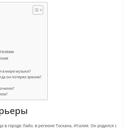
ителями
ения
и в мире музыки?
гда он потерял зрение?
?
Бочелли?
лли?
арьеры
а в городе Лайо, в регионе Тоскана, Италия. Он родился с