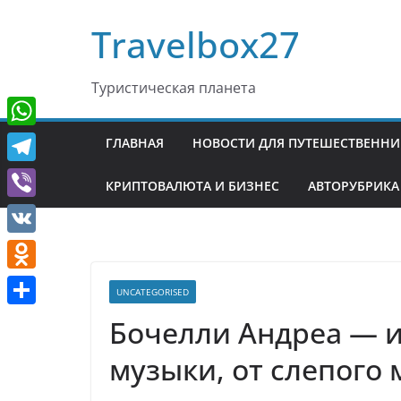
Перейти
Travelbox27
к
содержимому
Туристическая планета
W
ГЛАВНАЯ
НОВОСТИ ДЛЯ ПУТЕШЕСТВЕНН
h
T
КРИПТОВАЛЮТА И БИЗНЕС
АВТОРУБРИКА
a
e
V
t
l
i
V
s
e
b
K
A
O
g
UNCATEGORISED
e
p
d
r
О
Бочелли Андреа — и
r
p
n
a
т
музыки, от слепого
o
m
п
k