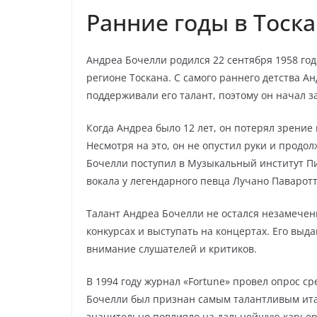
Ранние годы в Тоск
Андреа Бочелли родился 22 сентября 1958 го
регионе Тоскана. С самого раннего детства Ан
поддерживали его талант, поэтому он начал за
Когда Андреа было 12 лет, он потерял зрение 
Несмотря на это, он не опустил руки и продо
Бочелли поступил в Музыкальный институт Пи
вокала у легендарного певца Лучано Паваротт
Талант Андреа Бочелли не остался незамечен
конкурсах и выступать на концертах. Его вы
внимание слушателей и критиков.
В 1994 году журнал «Fortune» провел опрос с
Бочелли был признан самым талантливым ита
значительно повлияло на дальнейшую карьер