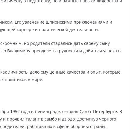
о физическую подготовку, но и важные навыки лидерства и
едчиком. Его увлечение шпионскими приключениями и
дующей карьере и политической деятельности.
скромным, но родители старались дать своему сыну
гло Владимиру преодолеть трудности и добиться успеха в
как личность, дало ему ценные качества и опыт, которые
ых политиков в мире.
ря 1952 года в Ленинграде, сегодня Санкт-Петербурге. В
у и проявил талант в самбо и дзюдо, достигнув черного
х родителей, работавших в сфере обороны страны.