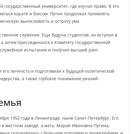
й государственный университет, где изучал право. В это
маться карате и боксом. Путин продолжал проявлять
изическую выносливость и остроту ума.
твенное служение. Еще будучи студентом, он вступил в
а затем присоединился к Комитету государственной
е служебные испытания и получил высший ранг
 его личность и подготовили к будущей политической
лидерства, а также глубокое понимание реалий
емья
бря 1952 года в Ленинграде, ныне Санкт-Петербург. Его
 в местном заводе, а мать, Мария Ивановна Путинa,
иных складывалась с большим усердием и дружелюбием, и