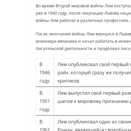
Во время Второй мировой войны Лем поступил
уже в 1940 году, после оккупации Львова нац
войны Лем работал в различных профессиях, 
После окончания войны Лем вернулся в Львов
инженера-механика и начал работать в инжен
писательской деятельности и продолжал писа
В
Лем опубликовал свой первый 
1946
рай», который сразу же получи
году
критиков.
В
Лем выпустил свой первый ром
1951
шагом к мировому признанию д
году
В
Лем опубликовал одно из свои
1961
Роман, являющийся своеобраз