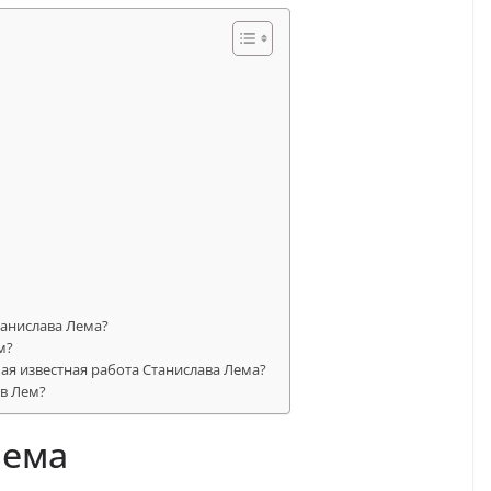
ы
танислава Лема?
м?
мая известная работа Станислава Лема?
ав Лем?
Лема