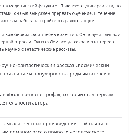
 на медицинский факультет Львовского университета, но
истами, он был вынужден прервать обучение. В течение
включая работу на стройке и в радиостанции.
 и возобновил свои учебные занятия. Он получил диплом
ерной отрасли. Однако Лем всегда сохранял интерес к
ть научно-фантастические рассказы.
научно-фантастический рассказ «Космический
л признание и популярность среди читателей и
ан «Большая катастрофа», который стал первым
еятельности автора.
х самых известных произведений — «Солярис».
ным романом-эссе о природе человеческого