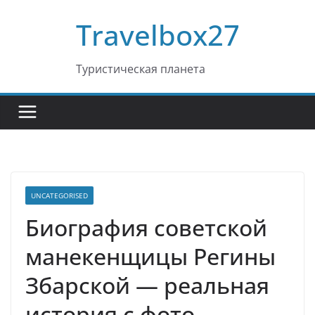
Перейти
Travelbox27
к
содержимому
Туристическая планета
UNCATEGORISED
Биография советской
манекенщицы Регины
Збарской — реальная
история с фото