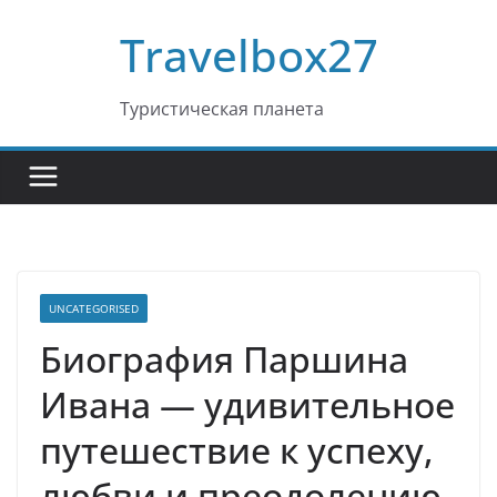
Перейти
Travelbox27
к
содержимому
Туристическая планета
UNCATEGORISED
Биография Паршина
Ивана — удивительное
путешествие к успеху,
любви и преодолению