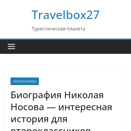
Перейти
Travelbox27
к
содержимому
Туристическая планета
UNCATEGORISED
Биография Николая
Носова — интересная
история для
второклассников