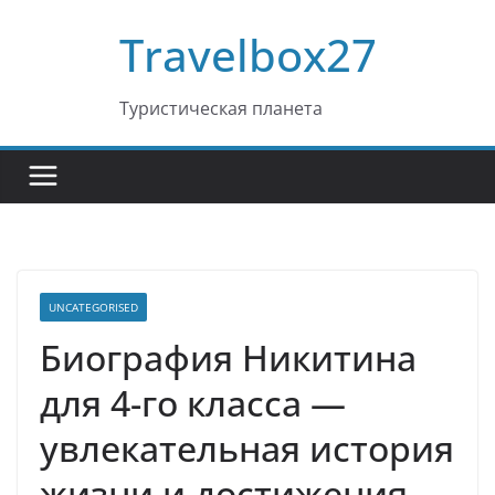
Перейти
Travelbox27
к
содержимому
Туристическая планета
UNCATEGORISED
Биография Никитина
для 4-го класса —
увлекательная история
жизни и достижения