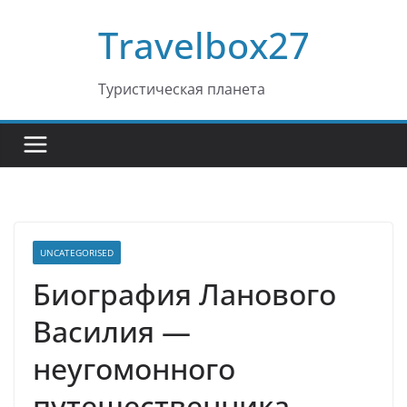
Перейти
Travelbox27
к
содержимому
Туристическая планета
UNCATEGORISED
Биография Ланового
Василия —
неугомонного
путешественника,