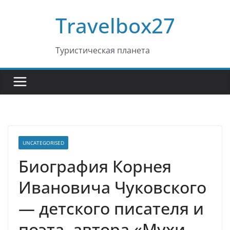
Перейти
Travelbox27
к
содержимому
Туристическая планета
UNCATEGORISED
Биография Корнея
Ивановича Чуковского
— детского писателя и
поэта, автора «Мухи-