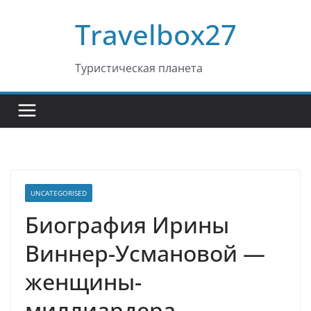
Перейти
Travelbox27
к
содержимому
Туристическая планета
UNCATEGORISED
Биография Ирины
Виннер-Усмановой —
женщины-
миллиардера,