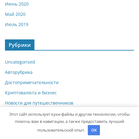
Июнь 2020
Май 2020
Июль 2019
Рубрики
Uncategorised
Авторубрика
Достопримечательности
Криптовалюта и бизнес
Новости для путешественников
Новости плюс
Этот сайт использует куки-файлы и другие технологии, чтобы
помочь вам в навигации, а также предоставить лучший
Питаемся в путешествии
пользовательский опыт.
OK
Полезные советы