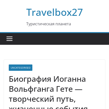
Перейти
Travelbox27
к
содержимому
Туристическая планета
UNCATEGORISED
Биография Иоганна
Вольфганга Гете —
творческий путь,
жизненные события,