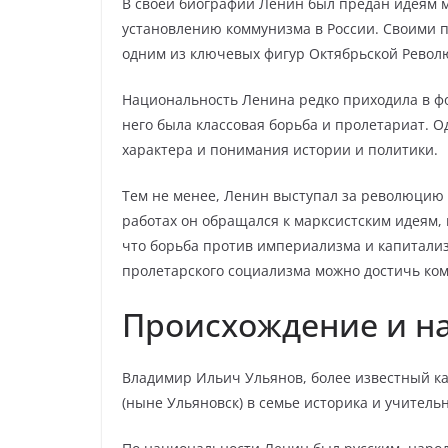
В своей биографии Ленин был предан идеям м
установлению коммунизма в России. Своими 
одним из ключевых фигур Октябрьской Револю
Национальность Ленина редко приходила в фок
него была классовая борьба и пролетариат. О
характера и понимания истории и политики.
Тем не менее, Ленин выступал за революцию не
работах он обращался к марксистским идеям
что борьба против империализма и капитализ
пролетарского социализма можно достичь ко
Происхождение и н
Владимир Ильич Ульянов, более известный как
(ныне Ульяновск) в семье историка и учитель