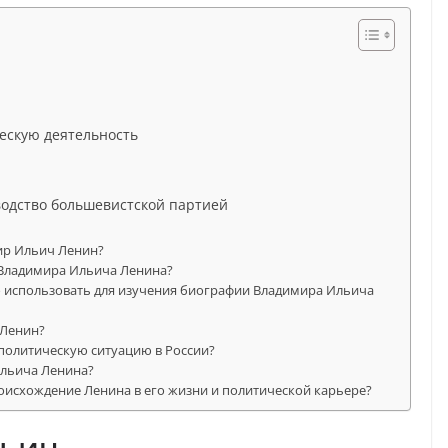
ескую деятельность
водство большевистской партией
ир Ильич Ленин?
Владимира Ильича Ленина?
использовать для изучения биографии Владимира Ильича
 Ленин?
политическую ситуацию в России?
Ильича Ленина?
оисхождение Ленина в его жизни и политической карьере?
льич