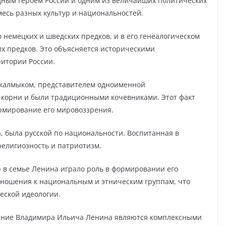
дным героем России и одним из величайших политических
смесь разных культур и национальностей.
 немецких и шведских предков, и в его генеалогическом
х предков. Это объясняется историческими
итории России.
 калмыком, представителем одноименной
 корни и были традиционными кочевниками. Этот факт
рмирование его мировоззрения.
 была русской по национальности. Воспитанная в
религиозность и патриотизм.
 в семье Ленина играло роль в формировании его
тношения к национальным и этническим группам, что
еской идеологии.
дение Владимира Ильича Ленина являются комплексными