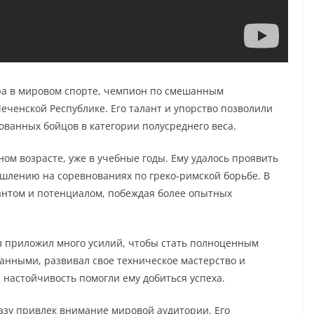
ра в мировом спорте, чемпион по смешанным
Чеченской Республике. Его талант и упорство позволили
ованных бойцов в категории полусреднего веса.
ом возрасте, уже в учебные годы. Ему удалось проявить
ышлению на соревнованиях по греко-римской борьбе. В
лантом и потенциалом, побеждая более опытных
в приложил много усилий, чтобы стать полноценным
анными, развивал свое техническое мастерство и
и настойчивость помогли ему добиться успеха.
азу привлек внимание мировой аудитории. Его