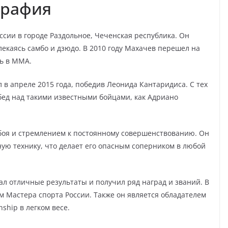
графия
ссии в городе Раздольное, Чеченская республика. Он
лекаясь самбо и дзюдо. В 2010 году Махачев перешел на
ь в ММА.
в апреле 2015 года, победив Леонида Кантаридиса. С тех
бед над такими известными бойцами, как Адриано
боя и стремлением к постоянному совершенствованию. Он
ную технику, что делает его опасным соперником в любой
л отличные результаты и получил ряд наград и званий. В
м Мастера спорта России. Также он является обладателем
ship в легком весе.