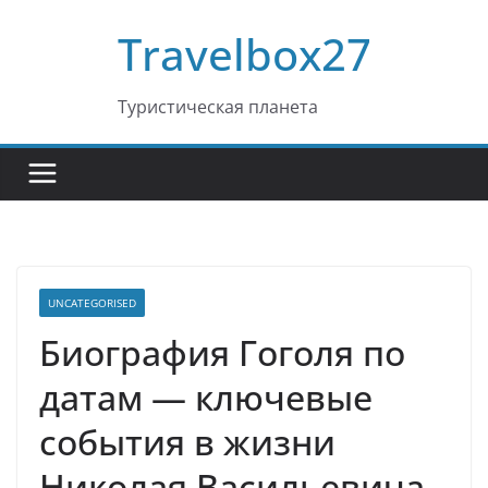
Перейти
Travelbox27
к
содержимому
Туристическая планета
UNCATEGORISED
Биография Гоголя по
датам — ключевые
события в жизни
Николая Васильевича