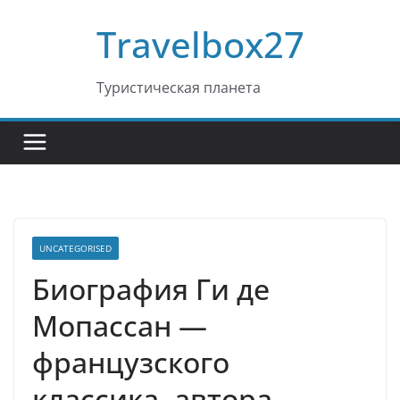
Перейти
Travelbox27
к
содержимому
Туристическая планета
UNCATEGORISED
Биография Ги де
Мопассан —
французского
классика, автора