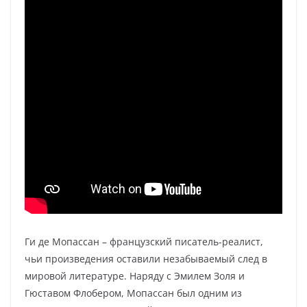
Ги де Мопассан – французский писатель-реалист,
чьи произведения оставили незабываемый след в
мировой литературе. Наряду с Эмилем Золя и
Гюставом Флобером, Мопассан был одним из