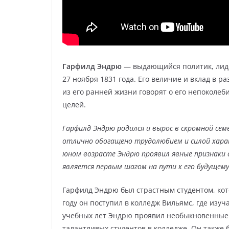
Гарфилд Эндрю
— выдающийся политик, лиде
27 ноября 1831 года. Его величие и вклад в 
из его ранней жизни говорят о его непоколе
целей.
Гарфилд Эндрю родился и вырос в скромной се
отлично обогащено трудолюбием и силой хара
юном возрасте Эндрю проявил явные признаки 
является первым шагом на пути к его будущему
Гарфилд Эндрю был страстным студентом, кот
году он поступил в колледж Вильямс, где изуч
учебных лет Эндрю проявил необыкновенные 
талантливых студентов в колледже. Он также