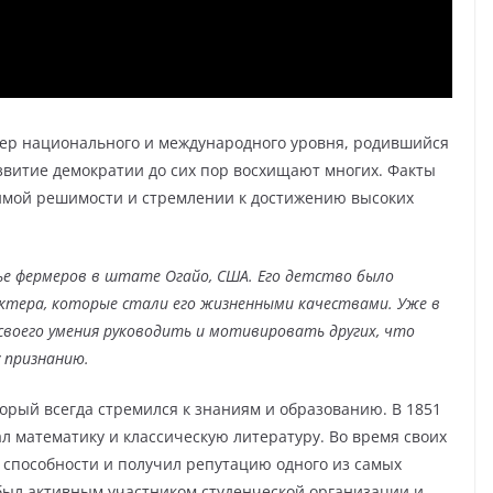
р национального и международного уровня, родившийся
развитие демократии до сих пор восхищают многих. Факты
бимой решимости и стремлении к достижению высоких
мье фермеров в штате Огайо, США. Его детство было
ктера, которые стали его жизненными качествами. Уже в
своего умения руководить и мотивировать других, что
 признанию.
орый всегда стремился к знаниям и образованию. В 1851
ал математику и классическую литературу. Во время своих
способности и получил репутацию одного из самых
 был активным участником студенческой организации и