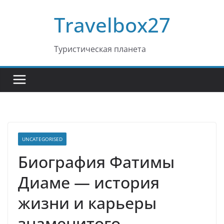
Перейти
Travelbox27
к
содержимому
Туристическая планета
UNCATEGORISED
Биография Фатимы
Диаме — история
жизни и карьеры
знаменитого