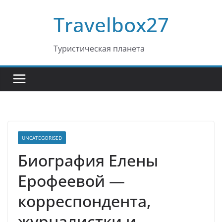
Перейти
Travelbox27
к
содержимому
Туристическая планета
UNCATEGORISED
Биография Елены
Ерофеевой —
корреспондента,
журналистки и