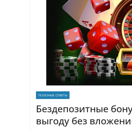
р
l
а
a
в
s
и
s
т
n
ь
i
k
i
ПОЛЕЗНЫЕ СОВЕТЫ
Бездепозитные бону
выгоду без вложени