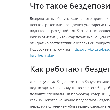
Что такое бездепоз
Бездепозитные бонусы казино – это промо-ак
новых игроков или поощрения уже зарегистр
виды вознаграждений – от бесплатных вращен
Важно отметить, что бездепозитные бонусы к
отыграть в соответствии с условиями конкре
Подробнее в источнике:
https://prykoly.ru/be
igru-bez-riska/
Как работают безде
Для получения бездепозитного бонуса казино
подтвердить свой аккаунт. После этого бонус
получите специальный промо-код, который ну
казино. Некоторые казино предлагают бездеп
перед их получением обязательно ознакомьте