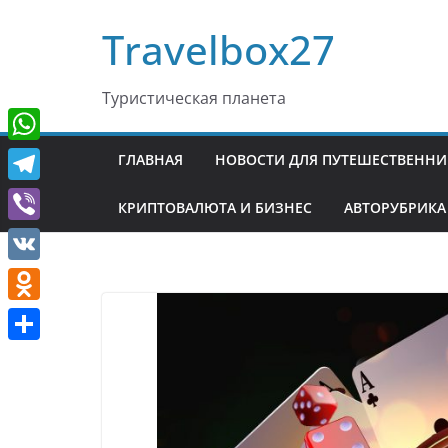
Перейти
Travelbox27
к
содержимому
Туристическая планета
W
ГЛАВНАЯ
НОВОСТИ ДЛЯ ПУТЕШЕСТВЕНН
h
T
КРИПТОВАЛЮТА И БИЗНЕС
АВТОРУБРИКА
a
e
V
t
l
i
V
s
e
b
K
A
O
g
e
p
d
r
О
r
p
n
a
т
o
m
п
k