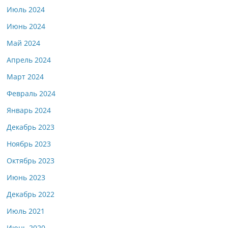
Июль 2024
Июнь 2024
Май 2024
Апрель 2024
Март 2024
Февраль 2024
Январь 2024
Декабрь 2023
Ноябрь 2023
Октябрь 2023
Июнь 2023
Декабрь 2022
Июль 2021
Июнь 2020