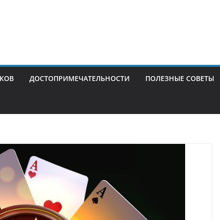
ИКОВ
ДОСТОПРИМЕЧАТЕЛЬНОСТИ
ПОЛЕЗНЫЕ СОВЕТЫ