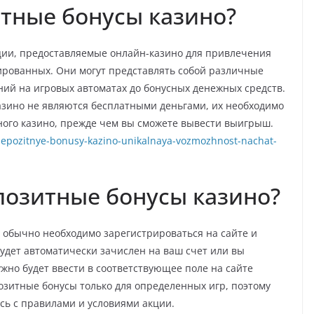
итные бонусы казино?
ции, предоставляемые онлайн-казино для привлечения
ированных. Они могут представлять собой различные
ий на игровых автоматах до бонусных денежных средств.
азино не являются бесплатными деньгами, их необходимо
тного казино, прежде чем вы сможете вывести выигрыш.
zdepozitnye-bonusy-kazino-unikalnaya-vozmozhnost-nachat-
позитные бонусы казино?
, обычно необходимо зарегистрироваться на сайте и
 будет автоматически зачислен на ваш счет или вы
жно будет ввести в соответствующее поле на сайте
озитные бонусы только для определенных игр, поэтому
сь с правилами и условиями акции.