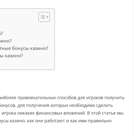
о?
зино?
тные бонусы казино?
ы казино?
наиболее привлекательных способов для игроков получить
бонусов, для получения которых необходимо сделать
 игрока никаких финансовых вложений. В этой статье мы
нусы казино, как они работают и как ими правильно