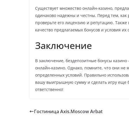
Существует множество онлайн-казино, предла
одинаково надежны и честны. Перед тем, как 
проверьте его лицензию и репутацию. Также 
качество предлагаемых бонусов и условия их
Заключение
В заключение, бездепозитные бонусы казино –
онлайн-казино. Однако, помните, что они не
определенных условий. Правильно использова
вашу выигрышную сумму и сделать игру еще б
ответственно!
Гостиница Axis.Moscow Arbat