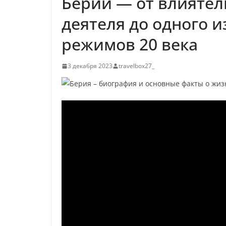
Берии — от влиятел
р
l
а
деятеля до одного и
a
в
режимов 20 века
s
и
s
т
3 декабря 2023
travelbox27_
n
ь
i
k
i