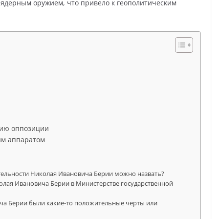
ь ядерным оружием, что привело к геополитическим
нию оппозиции
ым аппаратом
ятельности Николая Ивановича Берии можно назвать?
олая Ивановича Берии в Министерстве государственной
ича Берии были какие-то положительные черты или