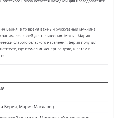
 Советского Союза остается находкой для исследователей.
ич Берия, в то время важный буржуазный мужчина,
но занимался своей деятельностью. Мать – Мария
чески слабого сельского населения. Берия получил
ституте, где изучал инженерное дело, и затем в
те.
ия
ч Берия, Мария Маславец
нический институт, Московский инженерно-