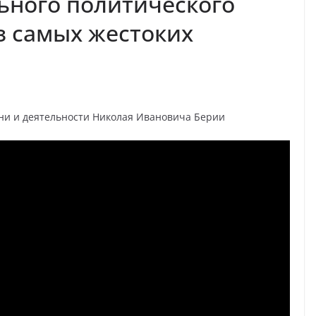
ьного политического
з самых жестоких