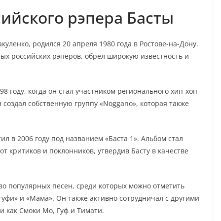
сийского рэпера Басты
уленко, родился 20 апреля 1980 года в Ростове-на-Дону.
ых российских рэперов, обрел широкую известность и
8 году, когда он стал участником регионального хип-хоп
н создал собственную группу «Noggano», которая также
л в 2006 году под названием «Баста 1». Альбом стал
т критиков и поклонников, утвердив Басту в качестве
во популярных песен, среди которых можно отметить
-гуфи» и «Мама». Он также активно сотрудничал с другими
 как Смоки Мо, Гуф и Тимати.