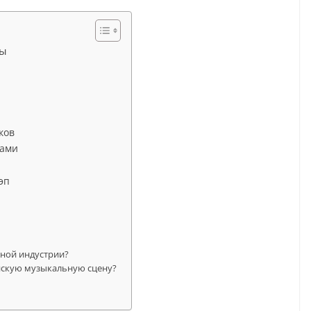
ты
ков
тами
эп
?
ьной индустрии?
ийскую музыкальную сцену?