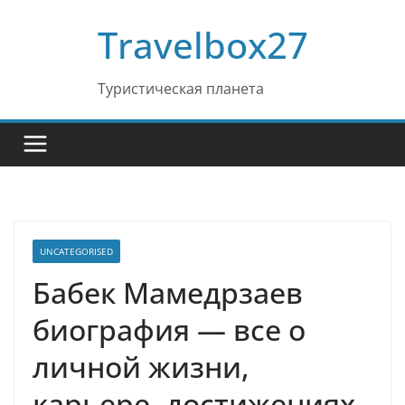
Перейти
Travelbox27
к
содержимому
Туристическая планета
UNCATEGORISED
Бабек Мамедрзаев
биография — все о
личной жизни,
карьере, достижениях