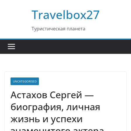
Перейти
Travelbox27
к
содержимому
Туристическая планета
UNCATEGORISED
Астахов Сергей —
биография, личная
жизнь и успехи
знаменитого актера,