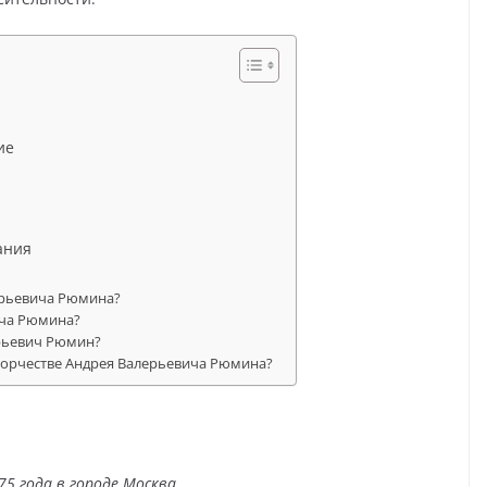
ие
ания
ерьевича Рюмина?
ича Рюмина?
ерьевич Рюмин?
ворчестве Андрея Валерьевича Рюмина?
5 года в городе Москва.