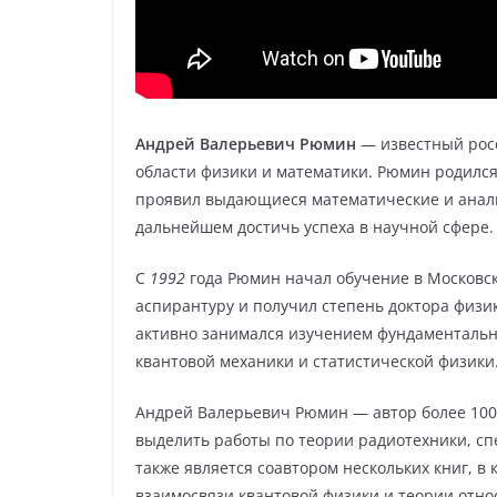
Андрей Валерьевич Рюмин
— известный росс
области физики и математики. Рюмин родилс
проявил выдающиеся математические и анали
дальнейшем достичь успеха в научной сфере.
С
1992
года Рюмин начал обучение в Московск
аспирантуру и получил степень доктора физик
активно занимался изучением фундаментальны
квантовой механики и статистической физики
Андрей Валерьевич Рюмин — автор более 100
выделить работы по теории радиотехники, сп
также является соавтором нескольких книг, в
взаимосвязи квантовой физики и теории отно