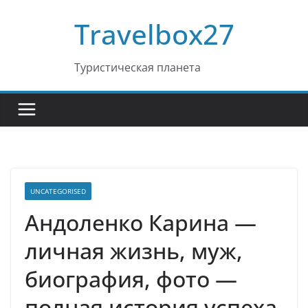
Перейти
Travelbox27
к
содержимому
Туристическая планета
UNCATEGORISED
Андоленко Карина —
личная жизнь, муж,
биография, фото —
полная история успеха