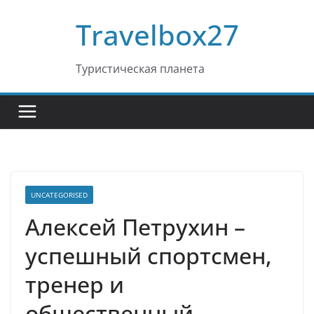
Перейти
Travelbox27
к
содержимому
Туристическая планета
UNCATEGORISED
Алексей Петрухин –
успешный спортсмен,
тренер и
общественный